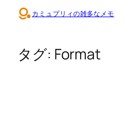
内
カミュプリィの雑多なメモ
容
を
ス
キ
タグ:
Format
ッ
プ