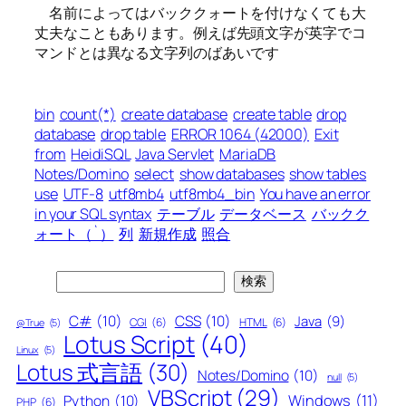
名前によってはバッククォートを付けなくても大
丈夫なこともあります。例えば先頭文字が英字でコ
マンドとは異なる文字列のばあいです
bin
count(*)
create database
create table
drop
database
drop table
ERROR 1064 (42000)
Exit
from
HeidiSQL
Java Servlet
MariaDB
Notes/Domino
select
show databases
show tables
use
UTF-8
utf8mb4
utf8mb4_bin
You have an error
in your SQL syntax
テーブル
データベース
バックク
ォート（`）
列
新規作成
照合
検
検索
索
C#
(10)
CSS
(10)
Java
(9)
CGI
(6)
HTML
(6)
@True
(5)
Lotus Script
(40)
Linux
(5)
Lotus 式言語
(30)
Notes/Domino
(10)
null
(5)
VBScript
(29)
Windows
(11)
Python
(10)
PHP
(6)