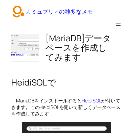
内
カミュプリィの雑多なメモ
容
を
ス
キ
[MariaDB]データ
ッ
ベースを作成し
プ
てみます
HeidiSQLで
MariaDBをインストールすると
HeidiSQL
が付いて
きます。このHeidiSQLを開いて新しくデータベース
を作成してみます